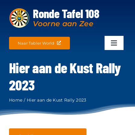
Ga
Ronde Tafel 108
naar
inhoud
Voorne aan Zee
Naar Tabler World
Toggle
Navigatio
Home
Hier aan de Kust Rally
Wie zijn wij
2023
Wishing Table
Home
Hier aan de Kust Rally 2023
Nieuws